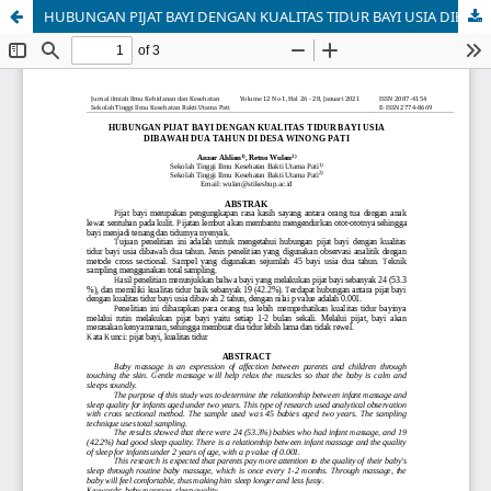
HUBUNGAN PIJAT BAYI DENGAN KUALITAS TIDUR BAYI USIA DIBAWAH DUA TAHUN DI DESA WINONG PATI