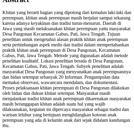
Khitan yang berarti bagian yang dipotong dari kemalun laki-laki dan
perempuan, khitan anak perempuan masih berjalan sampai sekarang
karena adanya keyakinan dan tradisi turun-menurun. Daerah di
Jawa yang masih melaksanakan khitan perempuan yaitu masyarakat
Desa Pangonan Kecamatan Gabus, Pati, Jawa Tengah. Tujuan
penelitian untuk mengetahui alasan praktik khitan anak perempuan
serta pertimbangan aspek medis dan tradisi dalam mempertahankan
praktik khitan anak perempuan di Desa Pangonan, Kecamatan
Gabus, Pati, Jawa Tengah. Metode yang digunakan adalah metode
penelitian kualitatif. Lokasi penelitian berada di Desa Pangonan,
Kecamatan Gabus, Pati, Jawa Tengah. Subyek penelitian adalah
masyarakat Desa Pangonan yang menyunatkan anak perempuannya
dan bidan setempat sebanyak 20 Informan. Pengumpulan data
memakai observasi, wawancara mendalam, dan dokumentasi.
Proses pelaksanaan khitan perempuan di Desa Pangonan dilakukan
oleh bidan dan dukun khitan setempat. Masyarakat masih
menjalankan tradisi khitan anak perempuan dikarenakan masyarakat
masih beranggapan khitan adalah suatu hal yang wajib
dilaksanakan, kegiatan ini dipercaya masyarakat sebagai tradisi dan
warisan leluhur yang bertujuan menghilangkan kotoran anak
perempuan yang ada di kelamin anak dari sejak didalam kandungan
ibu.