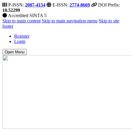
P-ISSN:
2087-4154
E-ISSN:
2774-8669
DOI Prefix:
10.52299
Accredited SINTA 5
Skip to main content
Skip to main navigation menu
Skip to site
footer
Register
Login
Open Menu