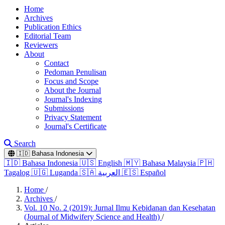
Home
Archives
Publication Ethics
Editorial Team
Reviewers
About
Contact
Pedoman Penulisan
Focus and Scope
About the Journal
Journal's Indexing
Submissions
Privacy Statement
Journal's Certificate
Search
🇮🇩
Bahasa Indonesia
🇮🇩
Bahasa Indonesia
🇺🇸
English
🇲🇾
Bahasa Malaysia
🇵🇭
Tagalog
🇺🇬
Luganda
🇸🇦
العربية
🇪🇸
Español
Home
/
Archives
/
Vol. 10 No. 2 (2019): Jurnal Ilmu Kebidanan dan Kesehatan
(Journal of Midwifery Science and Health)
/