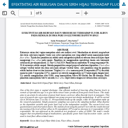
EFEKTIVITAS AIR REBUSAN DAUN SIRIH HIJAU TERHADAP FLUOR ALBUS PADA REMAJA DI SMA PGRI 10 GLENMORE BANYUWANGI