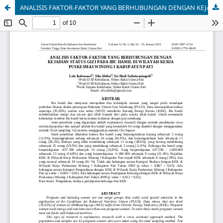
ANALISIS FAKTOR-FAKTOR YANG BERHUBUNGAN DENGAN KEJADIAN STATUS GIZI PADA IBU HAMIL DI WILAYAH KERJA PUSKESMAS WINONG I KABUPATEN PATI