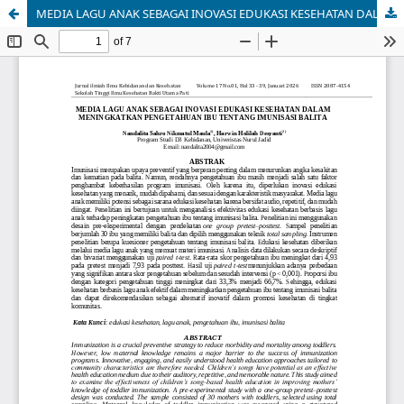
MEDIA LAGU ANAK SEBAGAI INOVASI EDUKASI KESEHATAN DALAM MENINGKATKAN PENGETAHUAN IBU TENTANG IMUNISASI BALITA