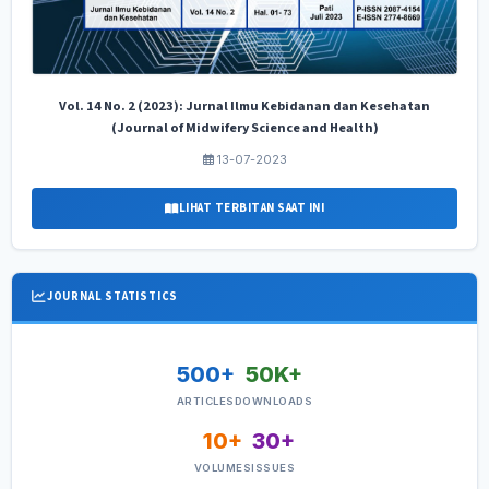
Vol. 14 No. 2 (2023): Jurnal Ilmu Kebidanan dan Kesehatan
(Journal of Midwifery Science and Health)
13-07-2023
LIHAT TERBITAN SAAT INI
JOURNAL STATISTICS
500+
50K+
ARTICLES
DOWNLOADS
10+
30+
VOLUMES
ISSUES