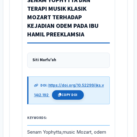
SENAM YOPHYTTA DAN
TERAPI MUSIK KLASIK
MOZART TERHADAP
KEJADIAN ODEM PADA IBU
HAMIL PREEKLAMSIA
Siti Marfu'ah
https://doi.org/10.52299/jks.v
DOI:
COPY DOI
14i2.192
KEYWORDS:
Senam Yophytta,music Mozart, odem